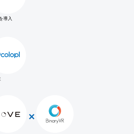
告を導入
注